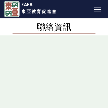
EAEA
東 亞 教 育 促 進 會
聯絡資訊